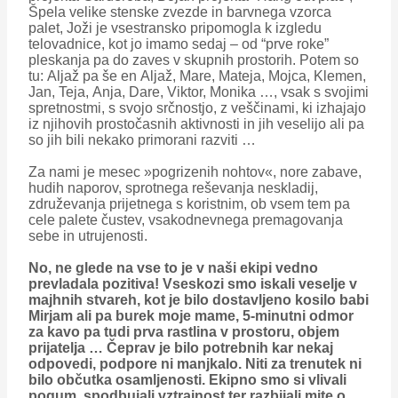
Špela velike stenske zvezde in barvnega vzorca
palet, Joži je vsestransko pripomogla k izgledu
telovadnice, kot jo imamo sedaj – od “prve roke”
pleskanja pa do zaves v skupnih prostorih. Potem so
tu: Aljaž pa še en Aljaž, Mare, Mateja, Mojca, Klemen,
Jan, Teja, Anja, Dare, Viktor, Monika …, vsak s svojimi
spretnostmi, s svojo srčnostjo, z veščinami, ki izhajajo
iz njihovih prostočasnih aktivnosti in jih veselijo ali pa
so jih bili nekako primorani razviti …
Za nami je mesec »pogrizenih nohtov«, nore zabave,
hudih naporov, sprotnega reševanja neskladij,
združevanja prijetnega s koristnim, ob vsem tem pa
cele palete čustev, vsakodnevnega premagovanja
sebe in utrujenosti.
No, ne glede na vse to je v naši ekipi vedno
prevladala pozitiva! Vseskozi smo iskali veselje v
majhnih stvareh, kot je bilo dostavljeno kosilo babi
Mirjam ali pa burek moje mame, 5-minutni odmor
za kavo pa tudi prva rastlina v prostoru, objem
prijatelja … Čeprav je bilo potrebnih kar nekaj
odpovedi, podpore ni manjkalo. Niti za trenutek ni
bilo občutka osamljenosti. Ekipno smo si vlivali
pogum, spodbujali vztrajnost ter razbijali mite o