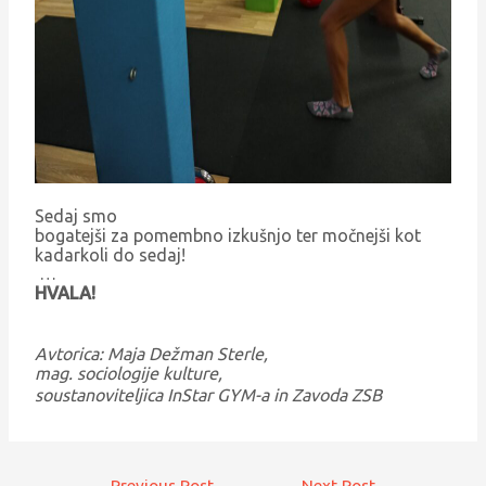
Sedaj smo
bogatejši za pomembno izkušnjo ter močnejši kot
kadarkoli do sedaj!
…
HVALA!
Avtorica: Maja Dežman Sterle,
mag. sociologije kulture,
soustanoviteljica InStar GYM-a in Zavoda ZSB
←
Previous Post
Next Post
→