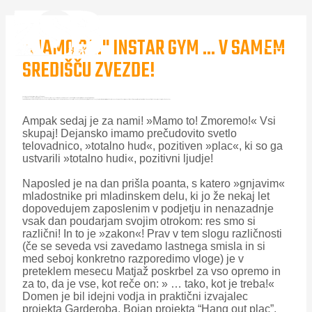
"MAMO GA!" INSTAR GYM ... V SAMEM
SREDIŠČU ZVEZDE!
Za nami je naporen mesec. Definitivno je bil uspešen!
Kljub temu da je v preteklem mesecu manjkalo kar nekaj ur spanja, kljub temu da je beseda nedelja dobila čisto nov pomen, smo si skupaj dokazali, da zmoremo!
»Mamo to! Zmoremo!« To so bile besede vsakega novega jutra, ko sem vsakič znova čakala, da me prebudi vonj kave, in iskala nekaj, kot je škaf vode, ki bi si ga zlila na glavo, ali pa zobotrebce, s katerimi bi si podprla utrujene veke! Ampak dnevi so minevali, tako ali drugače, proti koncu kar prehitro glede na obilico dela, ki je ostajala za zadnjih nekaj dni.
Ampak sedaj je za nami! »Mamo to! Zmoremo!« Vsi
skupaj! Dejansko imamo prečudovito svetlo
telovadnico, »totalno hud«, pozitiven »plac«, ki so ga
ustvarili »totalno hudi«, pozitivni ljudje!
Naposled je na dan prišla poanta, s katero »gnjavim«
mladostnike pri mladinskem delu, ki jo že nekaj let
dopovedujem zaposlenim v podjetju in nenazadnje
vsak dan poudarjam svojim otrokom: res smo si
različni! In to je »zakon«! Prav v tem slogu različnosti
(če se seveda vsi zavedamo lastnega smisla in si
med seboj konkretno razporedimo vloge) je v
preteklem mesecu Matjaž poskrbel za vso opremo in
za to, da je vse, kot reče on: » … tako, kot je treba!«
Domen je bil idejni vodja in praktični izvajalec
projekta Garderoba, Bojan projekta “Hang out plac”,