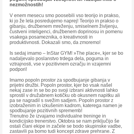
nezmožnostih!
V enem mesecu smo poosebili vso teorijo in prakso,
ki jo že leta posredujemo naprej! Teorijo in prakso o
gibanju, družbenem mreženju, smiselnem življenju,
čustveni inteligenci, družbenem doprinosu in pomenu
vsakega posameznika, o kreativnosti in
produktivnosti. Dokazali smo, da zmoremo!
Is sedaj imamo – InStar GYM! »The place«, kjer se bo
nadaljevalo poslanstvo trdega dela, poguma in
vztrajnosti, vse v pozitivnem ozračju in vzajemni
podpori!
Imamo popoln prostor za spodbujanje gibanja v
prijetni družbi. Popoln prostor, kjer bo vsak našel
nekaj zase in se bo po svoji izbrani aktivnosti lahko
sprostil v družabnem kotičku ob okusnem napitku ali
pa se nagradil s svežim sadjem. Popoln prostor z
izobraženim in izkušenim kadrom, katerega namen je
spodbujanje pozitivnih sprememb!
Trenutno že izvajamo individualne treninge in
kondicijsko trenerstvo. Oktobra se nam priključijo še
ostali člani ekipe in začele se bodo skupinske vadbe,
zastavili pa bomo tudi koncept zdrave prehrane. Z