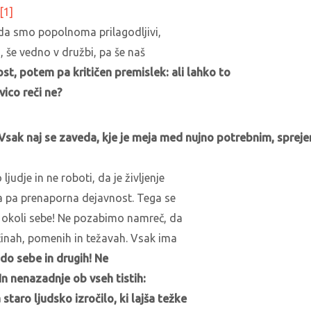
[1]
 da smo popolnoma prilagodljivi,
, še vedno v družbi, pa še naš
ost,
potem pa kritičen premislek: ali lahko to
ico reči ne?
Vsak naj se zaveda, kje je meja med nujno potrebnim, sprejem
dje in ne roboti, da je življenje
 pa prenaporna dejavnost. Tega se
i okoli sebe! Ne pozabimo namreč, da
ščinah, pomenih in težavah. Vsak ima
do sebe in drugih!
Ne
In nenazadnje ob vseh tistih:
aro ljudsko izročilo, ki lajša težke