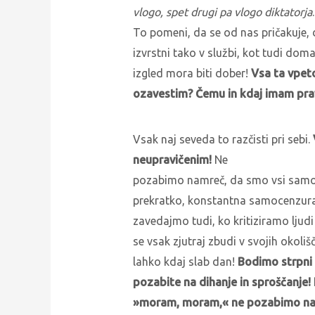
vlogo, spet drugi pa vlogo diktatorja
.
To pomeni, da se od nas pričakuje,
izvrstni tako v službi, kot tudi doma
izgled mora biti dober!
Vsa ta vpet
ozavestim? Čemu in kdaj imam prav
Vsak naj seveda to razčisti pri sebi.
neupravičenim!
Ne
pozabimo namreč, da smo vsi samo lju
prekratko, konstantna samocenzura
zavedajmo tudi, ko kritiziramo ljud
se vsak zjutraj zbudi v svojih okoli
lahko kdaj slab dan!
Bodimo strpni 
pozabite na dihanje in sproščanje! 
»moram, moram,« ne pozabimo na st