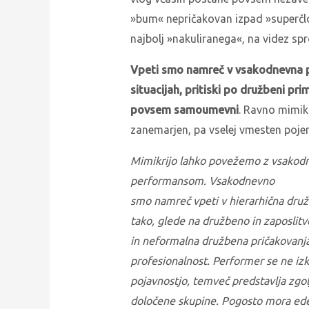
»bum« nepričakovan izpad »superčlov
najbolj »nakuliranega«, na videz s
Vpeti smo namreč v vsakodnevna p
situacijah, pritiski po družbeni prim
povsem samoumevni
. Ravno mimikr
zanemarjen, pa vselej vmesten poje
Mimikrijo lahko povežemo z vsakodne
performansom.
Vsakodnevno
smo namreč vpeti v hierarhična dru
tako, glede na družbeno in zaposlitv
in neformalna družbena pričakovanja t
profesionalnost. Performer se ne izk
pojavnostjo, temveč predstavlja zgol
določene skupine. Pogosto mora ede