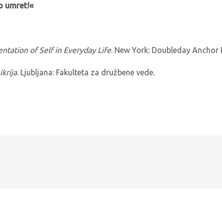
o umret!«
ntation of Self in Everyday Life
. New York: Doubleday Anchor 
krija
. Ljubljana: Fakulteta za družbene vede.