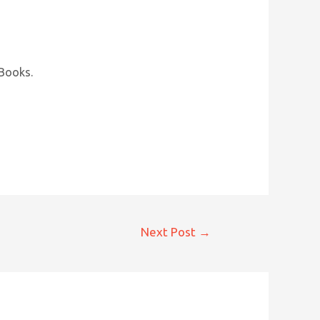
Books.
Next Post
→