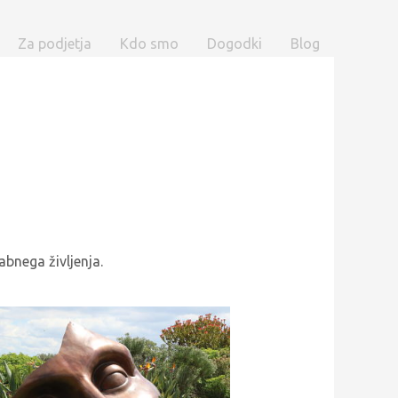
Za podjetja
Kdo smo
Dogodki
Blog
abnega življenja.