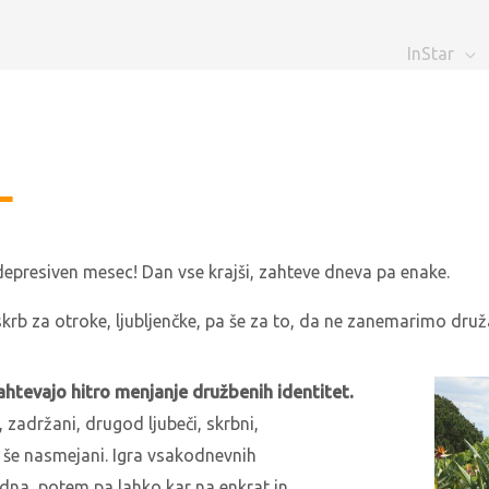
InStar
-
presiven mesec! Dan vse krajši, zahteve dneva pa enake.
krb za otroke, ljubljenčke, pa še za to, da ne zanemarimo druž
ahtevajo hitro menjanje družbenih identitet.
zadržani, drugod ljubeči, skrbni,
a še nasmejani. Igra vsakodnevnih
na, potem pa lahko kar na enkrat in