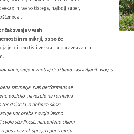
eka« in ravno tistega, najbolj super,
proščenega …
ričakovanja v vseh
ernosti in mimikriji, pa so že
ija je pri tem tisti večkrat neobravnavan in
m.
vnim igranjem znotraj družbeno zastavljenih vlog, s
žbena razmerja. Naš performans se
eno pozicijo, navezuje na formalna
er določila in definira skozi
azuje kot oseba s svojo lastno
j svojo storilnost, namenjeno ciljem
n posameznik sprejeti ponižujočo