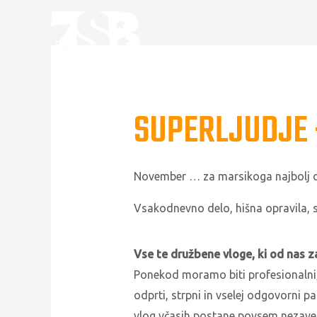
SUPERLJUDJE 
November … za marsikoga najbolj de
Vsakodnevno delo, hišna opravila, s
Vse te družbene vloge, ki od nas z
Ponekod moramo biti profesionalni, 
odprti, strpni in vselej odgovorni p
vlog včasih postane povsem nezaved