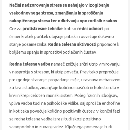
Načini nadzorovanja stresa se nahajajo v izogibanju
vsakodnevnega stresa, zmanjšanju in sproščanju
nakopičenega stresa ter odkrivanju opozorilnih znakov
.
Gre za
protistresne tehnike
, kot so
redni odmori
, pri
čemer kratek počitek olajšuje pritisk in osvežuje duševno
stanje posameznika.
Redna telesna aktivnosti
pripomore k
boljšemu spanju in sprostitvi potlačenih čustev.
Redna telesna vadba
namreč znižuje srčni utrip v mirovanju,
v nasprotju s stresom, ki utrip poveča. Prav tako preprečuje
prezgodnje staranje, propadanje mišic, uravnava mehanizem
za krvni sladkor, zmanjšuje količino maščob in holesterola v
krvi in krepi celoten imunski sistem. Poleg fizičnih izboljšav,
vpliva vadba tudi na psihološke vidike, saj sprošča endrofine
in kot taka povečuje količino pozitivnih čustev. V končni fazi
se redna telesna vadba izrazi tudi skozi pozitivno
samopodobo in zunanji videz. Ključnega pomena je tudi