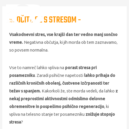
SOOČITE SE S STRESOM -
Vsakodnevni stres, vse krajši dan ter vedno manj sončno
vreme.
Negativna občutja, ki jih morda ob tem zaznavamo,
so povsem normalna.
Vse to namreč lahko vpliva na
porast stresa pri
posamezniku
. Zaradi psihične napetosti
lahko prihaja do
različnih kroničnih obolenj, čustvene izčrpanosti ter
težav s spanjem.
Kakorkoli že, ste morda vedeli, da lahko
z
nekaj preprostimi aktivnostmi odmislimo delovne
obremenitve in pospešimo psihično regeneracijo
, ki
vpliva na telesno stanje ter posamezniku
znižuje stopnjo
stresa
?