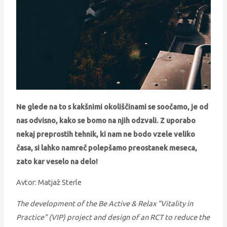
Ne glede na to s kakšnimi okoliščinami se soočamo, je od
nas odvisno, kako se bomo na njih odzvali. Z uporabo
nekaj preprostih tehnik, ki nam ne bodo vzele veliko
časa, si lahko namreč polepšamo preostanek meseca,
zato kar veselo na delo!
Avtor: Matjaž Sterle
The development of the Be Active & Relax “Vitality in
Practice” (VIP) project and design of an RCT to reduce the