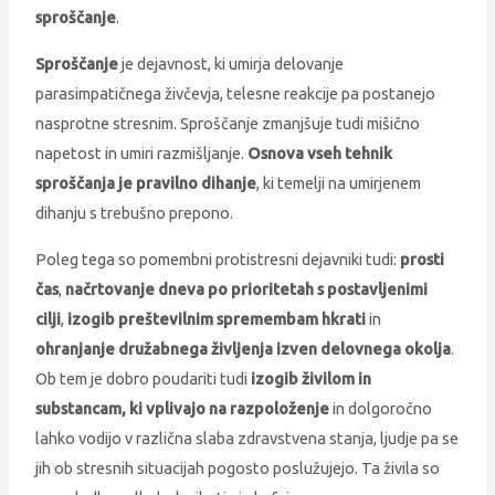
sproščanje
.
Sproščanje
je dejavnost, ki umirja delovanje
parasimpatičnega živčevja, telesne reakcije pa postanejo
nasprotne stresnim. Sproščanje zmanjšuje tudi mišično
napetost in umiri razmišljanje.
Osnova vseh tehnik
sproščanja je pravilno dihanje
, ki temelji na umirjenem
dihanju s trebušno prepono.
Poleg tega so pomembni protistresni dejavniki tudi:
prosti
čas
,
načrtovanje dneva po prioritetah s postavljenimi
cilji
,
izogib preštevilnim spremembam hkrati
in
ohranjanje družabnega življenja izven delovnega okolja
.
Ob tem je dobro poudariti tudi
izogib živilom in
substancam, ki vplivajo na razpoloženje
in dolgoročno
lahko vodijo v različna slaba zdravstvena stanja, ljudje pa se
jih ob stresnih situacijah pogosto poslužujejo. Ta živila so